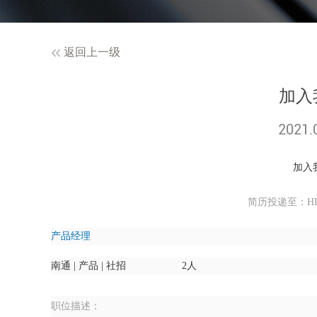
返回上一级
​加
2021.
加入
简历投递至：HR@w
产品经理
南通 | 产品 | 社招
2人
职位描述：