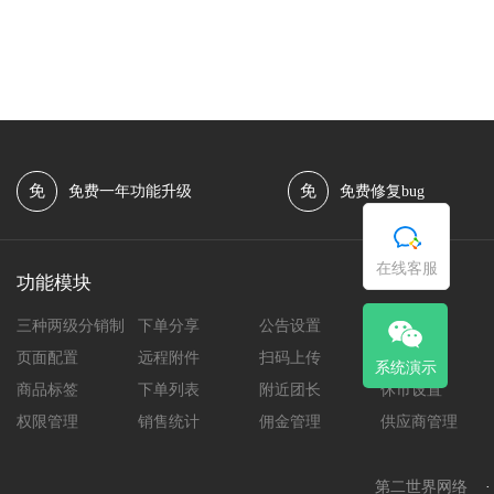
免
免
免费一年功能升级
免费修复bug
在线客服
功能模块
三种两级分销制
下单分享
公告设置
团长中心
页面配置
远程附件
扫码上传
提现设置
系统演示
商品标签
下单列表
附近团长
休市设置
权限管理
销售统计
佣金管理
供应商管理
第二世界网络
·